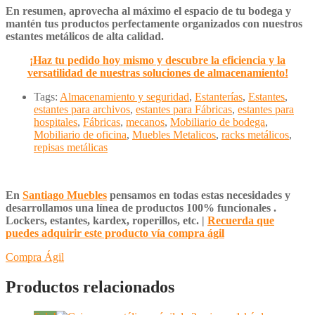
En resumen, aprovecha al máximo el espacio de tu bodega y
mantén tus productos perfectamente organizados con nuestros
estantes metálicos de alta calidad.
¡Haz tu pedido hoy mismo y descubre la eficiencia y la
versatilidad de nuestras soluciones de almacenamiento!
Tags:
Almacenamiento y seguridad
,
Estanterías
,
Estantes
,
estantes para archivos
,
estantes para Fábricas
,
estantes para
hospitales
,
Fábricas
,
mecanos
,
Mobiliario de bodega
,
Mobiliario de oficina
,
Muebles Metalicos
,
racks metálicos
,
repisas metálicas
En
Santiago Muebles
pensamos en todas estas necesidades y
desarrollamos una línea de productos 100% funcionales .
Lockers, estantes, kardex, roperillos, etc. |
Recuerda que
puedes adquirir este producto vía compra ágil
Compra Ágil
Productos relacionados