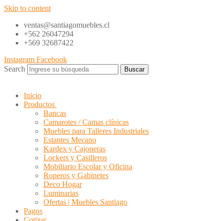
Skip to content
ventas@santiagomuebles.cl
+562 26047294
+569 32687422
Instagram
Facebook
Search
Buscar
Inicio
Productos
Bancas
Camarotes / Camas clínicas
Muebles para Talleres Industriales
Estantes Mecano
Kardex y Cajoneras
Lockers y Casilleros
Mobiliario Escolar y Oficina
Roperos y Gabinetes
Deco Hogar
Luminarias
Ofertas | Muebles Santiago
Pagos
Cotizar