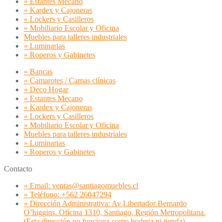
» Estantes Mecano
» Kardex y Cajoneras
» Lockers y Casilleros
» Mobiliario Escolar y Oficina
Muebles para talleres industriales
» Luminarias
» Roperos y Gabinetes
» Bancas
» Camarotes / Camas clínicas
» Deco Hogar
» Estantes Mecano
» Kardex y Cajoneras
» Lockers y Casilleros
» Mobiliario Escolar y Oficina
Muebles para talleres industriales
» Luminarias
» Roperos y Gabinetes
Contacto
» Email: ventas@santiagomuebles.cl
» Teléfono: +562 26047294
» Dirección Administrativa: Av Libertador Bernardo
O’higgins. Oficina 1310, Santiago, Región Metropolitana.
(Esta dirección no funciona como bodega ni tienda)