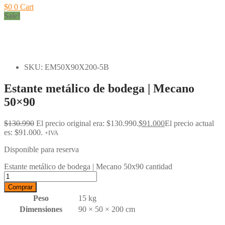
$
0
0
Cart
Sale!
SKU: EM50X90X200-5B
Estante metálico de bodega | Mecano
50×90
$
130.990
El precio original era: $130.990.
$
91.000
El precio actual
es: $91.000.
+IVA
Disponible para reserva
Estante metálico de bodega | Mecano 50x90 cantidad
Comprar
Peso
15 kg
Dimensiones
90 × 50 × 200 cm