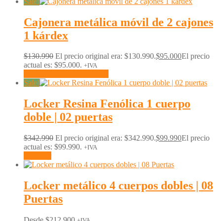
Sale!
Cajonera metálica móvil de 2 cajones
1 kárdex
$
130.990
El precio original era: $130.990.
$
95.000
El precio
actual es: $95.000.
+IVA
Notificarme Disponibilidad
Sale!
Locker Resina Fenólica 1 cuerpo
doble | 02 puertas
$
342.990
El precio original era: $342.990.
$
99.990
El precio
actual es: $99.990.
+IVA
Comprar
Locker metálico 4 cuerpos dobles | 08
Puertas
Desde
$
212.900
+IVA