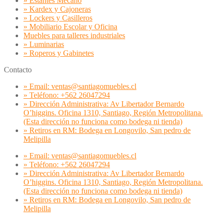
» Estantes Mecano
» Kardex y Cajoneras
» Lockers y Casilleros
» Mobiliario Escolar y Oficina
Muebles para talleres industriales
» Luminarias
» Roperos y Gabinetes
Contacto
» Email: ventas@santiagomuebles.cl
» Teléfono: +562 26047294
» Dirección Administrativa: Av Libertador Bernardo
O’higgins. Oficina 1310, Santiago, Región Metropolitana.
(Esta dirección no funciona como bodega ni tienda)
» Retiros en RM: Bodega en Longovilo, San pedro de
Melipilla
» Email: ventas@santiagomuebles.cl
» Teléfono: +562 26047294
» Dirección Administrativa: Av Libertador Bernardo
O’higgins. Oficina 1310, Santiago, Región Metropolitana.
(Esta dirección no funciona como bodega ni tienda)
» Retiros en RM: Bodega en Longovilo, San pedro de
Melipilla