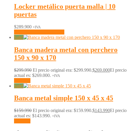
Locker metálico puerta malla | 10
puertas
$
289.900
+IVA
Notificarme Disponibilidad
Sale!
Banca madera metal con perchero
150 x 90 x 170
$
299.990
El precio original era: $299.990.
$
269.000
El precio
actual es: $269.000.
+IVA
Comprar
Sale!
Banca metal simple 150 x 45 x 45
$
159.990
El precio original era: $159.990.
$
143.990
El precio
actual es: $143.990.
+IVA
Comprar