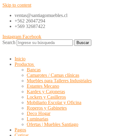
Skip to content
ventas@santiagomuebles.cl
+562 26047294
+569 32687422
Instagram
Facebook
Search
Buscar
Inicio
Productos
Bancas
Camarotes / Camas clínicas
Muebles para Talleres Industriales
Estantes Mecano
Kardex y Cajoneras
Lockers y Casilleros
Mobiliario Escolar y Oficina
Roperos y Gabinetes
Deco Hogar
Luminarias
Ofertas | Muebles Santiago
Pagos
Cotizar