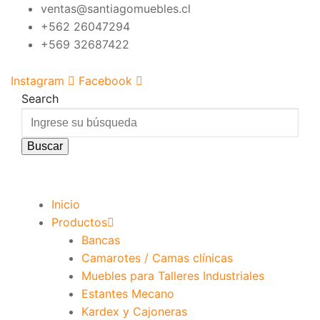
Skip
ventas@santiagomuebles.cl
to
+562 26047294
content
+569 32687422
Instagram
Facebook
Search
Buscar
Inicio
Productos
Bancas
Camarotes / Camas clínicas
Muebles para Talleres Industriales
Estantes Mecano
Kardex y Cajoneras