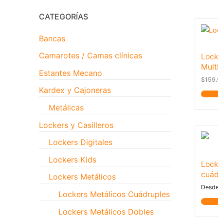
CATEGORÍAS
Bancas
Camarotes / Camas clínicas
Lock
Mult
Estantes Mecano
$
159
Kardex y Cajoneras
Notif
Metálicas
Lockers y Casilleros
Lockers Digitales
Lockers Kids
Lock
cuád
Lockers Metálicos
Desd
Lockers Metálicos Cuádruples
Notif
Lockers Metálicos Dobles