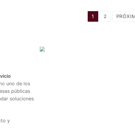
1
2
PRÓXI
vicio
mo uno de los
esas públicas
ndar soluciones
cto y