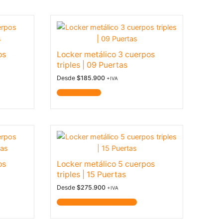
os
Locker metálico 3 cuerpos
triples | 09 Puertas
Desde
$
185.900
+IVA
Ver Opciones
os
Locker metálico 5 cuerpos
triples | 15 Puertas
Desde
$
275.900
+IVA
Notificarme Disponibilidad