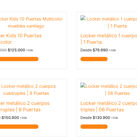
er Kids 10 Puertas
Locker metálico 1 cuerp
icolor
| 1 Puerta
.900
$
125.000
Desde
$
79.990
+IVA
+IVA
icarme Disponibilidad
Ver Opciones
er metálico 2 cuerpos
Locker metálico 2 cuerp
ruples | 8 Puertas
triples | 06 Puertas
e
$
150.900
Desde
$
130.900
+IVA
+IVA
icarme Disponibilidad
Ver Opciones