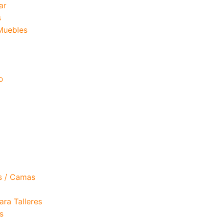
ar
s
 Muebles
o
s / Camas
ra Talleres
s