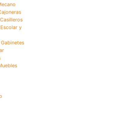
Mecano
Cajoneras
Casilleros
 Escolar y
 Gabinetes
ar
s
 Muebles
o