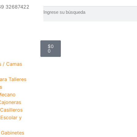
69 32687422
$
0
0
s / Camas
ra Talleres
s
Mecano
Cajoneras
Casilleros
 Escolar y
 Gabinetes