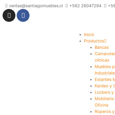
ventas@santiagomuebles.cl
+562 26047294
+5
Inicio
Productos
Bancas
Camarote
clínicas
Muebles pa
Industriale
Estantes 
Kardex y 
Lockers y 
Mobiliario
Oficina
Roperos y