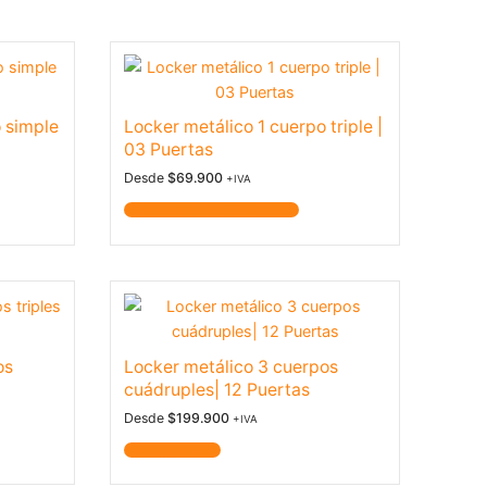
o simple
Locker metálico 1 cuerpo triple |
03 Puertas
Desde
$
69.900
+IVA
Notificarme Disponibilidad
os
Locker metálico 3 cuerpos
cuádruples| 12 Puertas
Desde
$
199.900
+IVA
Ver Opciones